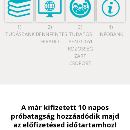
1)
2)
3)
4)
TUDÁSBANK
BENNFENTES
TUDATOS
INFOBANK
HIRADÓ
PÉNZÜGYI
KÖZÖSSÉG
ZÁRT
CSOPORT
A már kifizetett 10 napos
próbatagság hozzáadódik majd
az előfizetésed időtartamhoz!