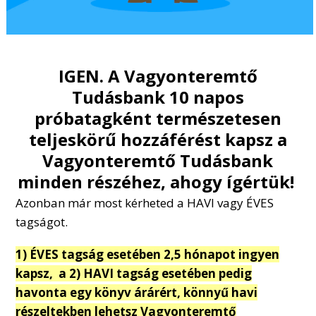
IGEN. A Vagyonteremtő
Tudásbank 10 napos
próbatagként természetesen
teljeskörű hozzáférést kapsz a
Vagyonteremtő Tudásbank
minden részéhez, ahogy ígértük!
Azonban már most kérheted a HAVI vagy ÉVES
tagságot.
1) ÉVES tagság esetében 2,5 hónapot ingyen
kapsz, a 2) HAVI tagság esetében pedig
havonta egy könyv árárért, könnyű havi
részeltekben lehetsz Vagyonteremtő