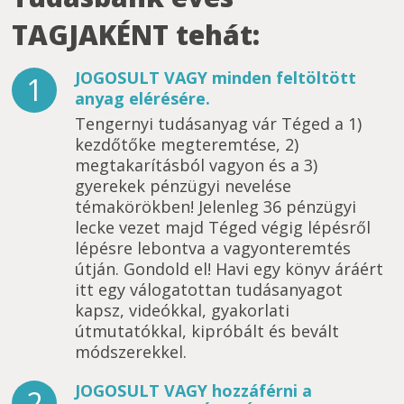
TAGJAKÉNT tehát:
JOGOSULT VAGY minden feltöltött
1
anyag elérésére.
Tengernyi tudásanyag vár Téged a 1)
kezdőtőke megteremtése, 2)
megtakarításból vagyon és a 3)
gyerekek pénzügyi nevelése
témakörökben! Jelenleg 36 pénzügyi
lecke vezet majd Téged végig lépésről
lépésre lebontva a vagyonteremtés
útján. Gondold el! Havi egy könyv áráért
itt egy válogatottan tudásanyagot
kapsz, videókkal, gyakorlati
útmutatókkal, kipróbált és bevált
módszerekkel.
JOGOSULT VAGY hozzáférni a
2