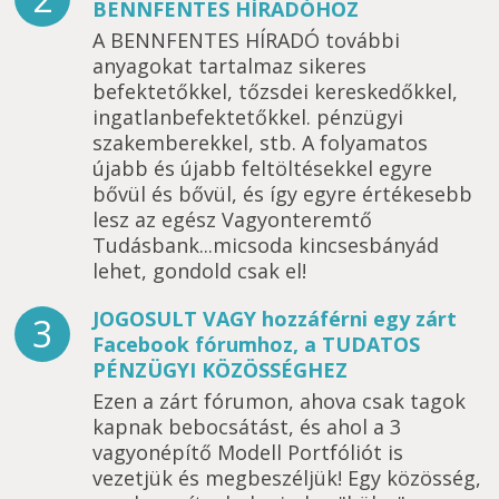
BENNFENTES HÍRADÓHOZ
A BENNFENTES HÍRADÓ további
anyagokat tartalmaz sikeres
befektetőkkel, tőzsdei kereskedőkkel,
ingatlanbefektetőkkel. pénzügyi
szakemberekkel, stb. A folyamatos
újabb és újabb feltöltésekkel egyre
bővül és bővül, és így egyre értékesebb
lesz az egész Vagyonteremtő
Tudásbank...micsoda kincsesbányád
lehet, gondold csak el!
JOGOSULT VAGY hozzáférni egy zárt
3
Facebook fórumhoz, a TUDATOS
PÉNZÜGYI KÖZÖSSÉGHEZ
Ezen a zárt fórumon, ahova csak tagok
kapnak bebocsátást, és ahol a 3
vagyonépítő Modell Portfóliót is
vezetjük és megbeszéljük! Egy közösség,