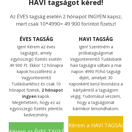
HAVI tagságot kéred!
Az ÉVES tagság esetén 2 hónapot INGYEN kapsz,
mert csak 10*4990= 49 900 forintot fizetsz!
ÉVES TAGSÁG
HAVI TAGSÁG
Igen! Kérem az éves
Igen! Szeretném a
tagságot, amely
próbatagságomat
egyösszegű fizetés esetén
Vagyonteremtő Tudásbank
49 900 Ft
. Ekkor 12 hónapra
havi tagságra váltani a mai
kapok hozzáférést a
napon 4990 Ft/hó tagsági
Vagyonteremtő
díjért, amelyet 30
Tudásbankhoz és csak 10
naponként kerül levonásra a
hónapot fizetek,
2 hónapot
kártyámtól a tagságom
ingyen
kapok.
végig. Tudomásul veszem,
Megértettem, hogy ez az
hogy a tagságomat
egyösszegű fizetés jelentős
bármikor lemondhatom.
kedvezmény.