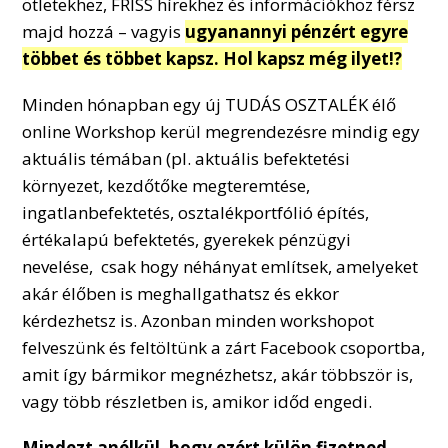
ötletekhez, FRISS hírekhez és információkhoz férsz
majd hozzá – vagyis
ugyanannyi pénzért egyre
többet és többet kapsz. Hol kapsz még ilyet!?
Minden hónapban egy új TUDÁS OSZTALÉK élő
online Workshop kerül megrendezésre mindig egy
aktuális témában (pl. aktuális befektetési
környezet, kezdőtőke megteremtése,
ingatlanbefektetés, osztalékportfólió építés,
értékalapú befektetés, gyerekek pénzügyi
nevelése, csak hogy néhányat említsek, amelyeket
akár élőben is meghallgathatsz és ekkor
kérdezhetsz is. Azonban minden workshopot
felveszünk és feltöltünk a zárt Facebook csoportba,
amit így bármikor megnézhetsz, akár többször is,
vagy több részletben is, amikor időd engedi.
Mindezt anélkül, hogy ezért külön fizetned