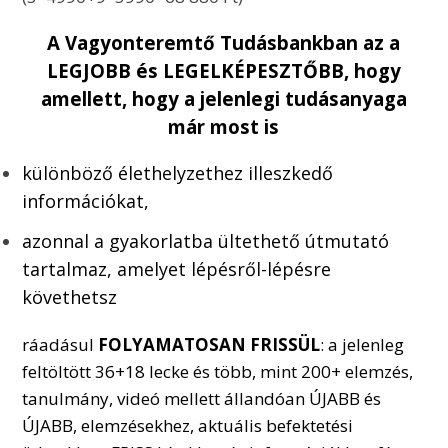
A Vagyonteremtő Tudásbankban az a
LEGJOBB és LEGELKÉPESZTŐBB, hogy
amellett, hogy a jelenlegi tudásanyaga
már most is
különböző élethelyzethez illeszkedő
információkat,
azonnal a gyakorlatba ültethető útmutató
tartalmaz, amelyet lépésről-lépésre
követhetsz
ráadásul
FOLYAMATOSAN FRISSÜL
: a jelenleg
feltöltött 36+18 lecke és több, mint 200+ elemzés,
tanulmány, videó mellett állandóan ÚJABB és
ÚJABB, elemzésekhez, aktuális befektetési