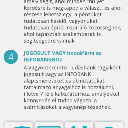
amely segít, ahol minden "hülye"
kérdésre is megkapod a választ, és ahol
részese lehetsz egy, a pénzüket
tudatosan kezelő, vagyonukat
tudatosan építő inspiráló közösségnek,
ahol tapasztalt szakemberek is
segítségedre vannak.
JOGOSULT VAGY hozzáférni az
4
INFOBANKHOZ
A Vagyonteremtő Tudásbank tagjaként
jogosult vagy az INFOBANK
alapismereteket és útmutatókat
tartalmazó anyagaihoz is hozzájutni,
illetve 7 féle kalkulátorhoz, amelyekkel
könnyedén el tudod végezni a
számításokat a vagyonépítésedhez.