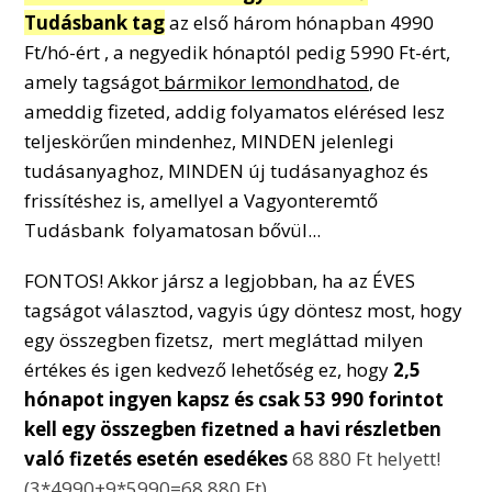
Tudásbank tag
az első három hónapban 4990
Ft/hó-ért , a negyedik hónaptól pedig 5990 Ft-ért
,
amely tagságot
bármikor lemondhatod
, de
ameddig fizeted, addig folyamatos elérésed lesz
teljeskörűen mindenhez, MINDEN jelenlegi
tudásanyaghoz, MINDEN új tudásanyaghoz és
frissítéshez is, amellyel a Vagyonteremtő
Tudásbank folyamatosan bővül...
FONTOS! Akkor jársz a legjobban, ha az ÉVES
tagságot választod, vagyis úgy döntesz most, hogy
egy összegben fizetsz, mert megláttad milyen
értékes és igen kedvező lehetőség ez, hogy
2,5
hónapot ingyen kapsz és csak
53 990
forintot
kell egy összegben fizetned a havi részletben
való fizetés esetén esedékes
68 880 Ft helyett!
(3*4990+9*5990=68 880 Ft)