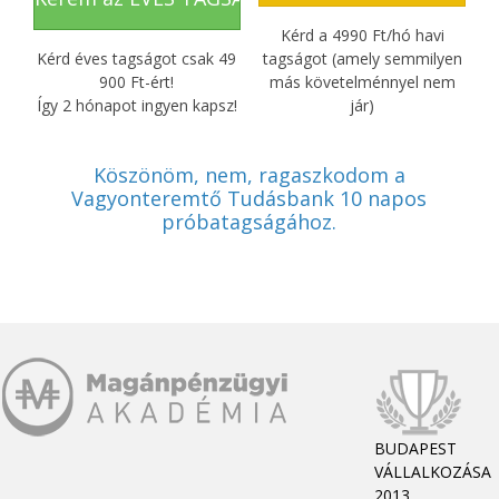
Kérd a 4990 Ft/hó havi
Kérd éves tagságot csak 49
tagságot (amely semmilyen
900 Ft-ért!
más követelménnyel nem
Így 2 hónapot ingyen kapsz!
jár)
Köszönöm, nem, ragaszkodom a
Vagyonteremtő Tudásbank 10 napos
próbatagságához.
BUDAPEST
VÁLLALKOZÁSA
2013