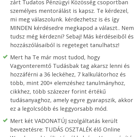
zárt Tudatos Pénzügyi Közösség csoportban
személyes mentorálást is kapsz. Te kérdezel,
mi meg válaszolunk. kérdezhetsz is és így
MINDEN kérdésedre megkapod a választ.. Nem
tudsz még kérdezni? Sebaj! Más kérdéseiből és
hozzászólásaiból is regeteget tanulhatsz!
Mert ha Te már most tudod, hogy
Vagyonteremtő Tudásbak tag akarsz lenni és
hozzáférni a 36 leckéhez, 7 kalkulátorhoz és
több, mint 200+ elemzéshez tanulmányhoz,
cikkhez, több százezer forint értékű
tudásanyaghoz, amely egyre gyarapszik, akkor
ez a legolcsóbb és leggyorsabb mód.
Mert két VADONATÚJ szolgáltatás került
bevezetésre: TUDÁS OSZTALÉK élő Online