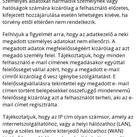
Személyes adatokat harmadik személynek vagy
hatóságok számára kizárólag a felhasználó előzetes,
kifejezett hozzájárulása esetén lehetséges kivéve, ha
törvény ettől eltérően nem rendelkezik.
Felhívjuk a figyelmét arra, hogy az adatkezelő a neki
megadott személyes adatokat nem ellenőrzi. A
megadott adatok megfelelősségéért kizárólag az azt
megadó személy felel. Tájékoztatjuk, hogy minden
felhasználó e-mail címének megadásakor egyúttal
felelősséget vállal azért, hogy a megadott e-mail
címről kizárólag ő vesz igénybe szolgáltatást. E
felelősségvállalásra tekintettel egy megadott e- mail
címen történt belépésekkel összefüggő mindennemű
felelősség kizárólag azt a felhasználót terheli, aki az e-
mail címet regisztrálta.
Tájékoztatjuk, hogy az IP cím olyan számsor, amely az
internetszolgáltatóhoz, vagy a helyi hálózathoz (LAN),
vagy a széles területre kiterjedő hálózathoz (WAN)