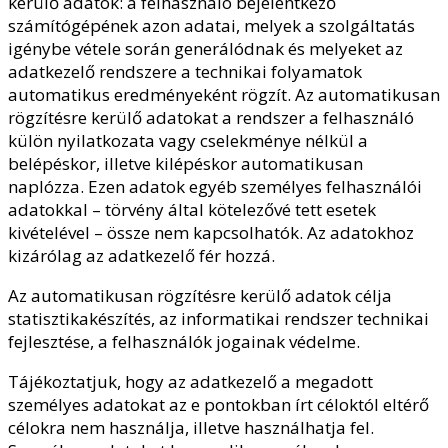
kerülő adatok: a felhasználó bejelentkező
számítógépének azon adatai, melyek a szolgáltatás
igénybe vétele során generálódnak és melyeket az
adatkezelő rendszere a technikai folyamatok
automatikus eredményeként rögzít. Az automatikusan
rögzítésre kerülő adatokat a rendszer a felhasználó
külön nyilatkozata vagy cselekménye nélkül a
belépéskor, illetve kilépéskor automatikusan
naplózza. Ezen adatok egyéb személyes felhasználói
adatokkal – törvény által kötelezővé tett esetek
kivételével – össze nem kapcsolhatók. Az adatokhoz
kizárólag az adatkezelő fér hozzá.
Az automatikusan rögzítésre kerülő adatok célja
statisztikakészítés, az informatikai rendszer technikai
fejlesztése, a felhasználók jogainak védelme.
Tájékoztatjuk, hogy az adatkezelő a megadott
személyes adatokat az e pontokban írt céloktól eltérő
célokra nem használja, illetve használhatja fel.