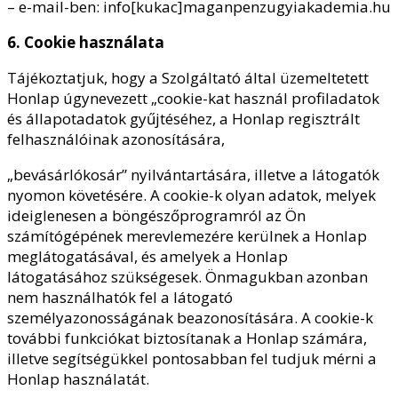
– e-mail-ben: info[kukac]maganpenzugyiakademia.hu
6. Cookie használata
Tájékoztatjuk, hogy a Szolgáltató által üzemeltetett
Honlap úgynevezett „cookie-kat használ profiladatok
és állapotadatok gyűjtéséhez, a Honlap regisztrált
felhasználóinak azonosítására,
„bevásárlókosár” nyilvántartására, illetve a látogatók
nyomon követésére. A cookie-k olyan adatok, melyek
ideiglenesen a böngészőprogramról az Ön
számítógépének merevlemezére kerülnek a Honlap
meglátogatásával, és amelyek a Honlap
látogatásához szükségesek. Önmagukban azonban
nem használhatók fel a látogató
személyazonosságának beazonosítására. A cookie-k
további funkciókat biztosítanak a Honlap számára,
illetve segítségükkel pontosabban fel tudjuk mérni a
Honlap használatát.