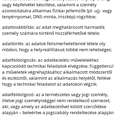
vagy képfelvétel készítése, valamint a személy
azonosítására alkalmas fizikai jellemzők (pl. ujj- vagy
tenyérnyomat, DNS-minta, íriszkép) rögzítése;
adattovábbítás: az adat meghatározott harmadik
személy számára történő hozzáférhetővé tétele;
adattörlés: az adatok felismerhetetlenné tétele oly
módon, hogy a helyreállításuk többé nem lehetséges;
adatfeldolgozás: az adatkezelési műveletekhez
kapcsolódó technikai feladatok elvégzése, függetlenül
a műveletek végrehajtásához alkalmazott módszertől
és eszköztől, valamint az alkalmazás helyétől, feltéve
hogy a technikai feladatot az adatokon végzik;
adatfeldolgozó: az a természetes vagy jogi személy,
illetve jogi személyiséggel nem rendelkező szervezet,
aki, vagy amely az adatkezelővel kötött szerződése
alapján – beleértve a jogszabály rendelkezése alapján