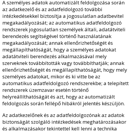
A személyes adatok automatizált feldolgozása során
az adatkezelő és az adatfeldolgozó további
intézkedésekkel biztosítja a jogosulatlan adatbevitel
megakadályozását; az automatikus adatfeldolgozó
rendszerek jogosulatlan személyek általi, adatátviteli
berendezés segítségével történő használatának
megakadályozását; annak ellenőrizhetőségét és
megállapíthatóságát, hogy a személyes adatokat
adatátviteli berendezés alkalmazásával mely
szerveknek továbbították vagy továbbíthatják; annak
ellenőrizhetőségét és megállapíthatóságát, hogy mely
személyes adatokat, mikor és ki vitte be az
automatikus adatfeldolgozó rendszerekbe; a telepített
rendszerek üzemzavar esetén történő
helyreállíthatóságát és azt, hogy az automatizált
feldolgozás során fellépő hibákról jelentés készüljön.
Az adatkezelőnek és az adatfeldolgozónak az adatok
biztonságát szolgáló intézkedések meghatározásakor
és alkalmazásakor tekintettel kell lenni a technika