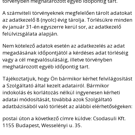
törvényben meghatározott egyéb időpontig tart.
A számviteli törvényeknek megfelelően tárolt adatokat
az adatkezelő 8 (nyolc) évig tárolja. Törlésükre minden
év január 31-én egyszerre kerül sor, az adatkezelő
felülvizsgálata alapján.
Nem kötelező adatok esetén az adatkezelés az adat
megadásának időpontjától a kérdéses adat törléséig
vagy a cél megvalósulásáig, illetve törvényben
meghatározott egyéb időpontig tart.
Tájékoztatjuk, hogy Ön bármikor kérhet felvilágosítást
a Szolgáltató által kezelt adatairól. Bármikor
indokolás és korlátozás nélkül ingyenesen kérheti
adatai módosítását, továbbá azok Szolgáltató
adatbázisából való törlését az alábbi elérhetőségeken:
postai úton a következő címre küldve: Csodasuli Kft.
1155 Budapest, Wesselényi u. 35.