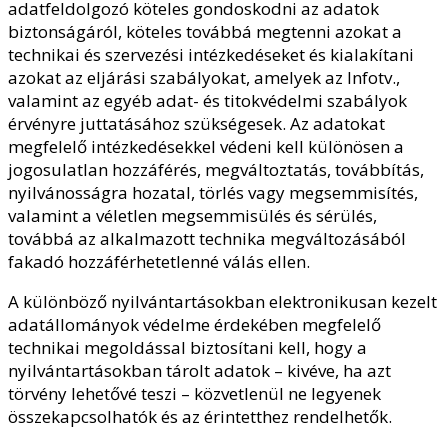
adatfeldolgozó köteles gondoskodni az adatok
biztonságáról, köteles továbbá megtenni azokat a
technikai és szervezési intézkedéseket és kialakítani
azokat az eljárási szabályokat, amelyek az Infotv.,
valamint az egyéb adat- és titokvédelmi szabályok
érvényre juttatásához szükségesek. Az adatokat
megfelelő intézkedésekkel védeni kell különösen a
jogosulatlan hozzáférés, megváltoztatás, továbbítás,
nyilvánosságra hozatal, törlés vagy megsemmisítés,
valamint a véletlen megsemmisülés és sérülés,
továbbá az alkalmazott technika megváltozásából
fakadó hozzáférhetetlenné válás ellen.
A különböző nyilvántartásokban elektronikusan kezelt
adatállományok védelme érdekében megfelelő
technikai megoldással biztosítani kell, hogy a
nyilvántartásokban tárolt adatok – kivéve, ha azt
törvény lehetővé teszi – közvetlenül ne legyenek
összekapcsolhatók és az érintetthez rendelhetők.