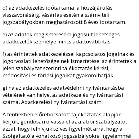
d) az adatkezelés időtartama: a hozzájárulás
visszavonásáig, vásárlás esetén a számviteli
jogszabályokban meghatározott 8 éves időtartam.
e) az adatok megismerésére jogosult lehetséges
adatkezelők személye: nincs adattovábbítás.
f) az érintettek adatkezeléssel kapcsolatos jogainak és
jogorvoslati lehetőségeinek ismertetése: az érintettek a
jelen szabályzat szerinti tájékoztatás kérési,
módosítási és törlési jogaikat gyakorolhatják.
g) ha az adatkezelés adatvédelmi nyilvántartásba
vételének van helye, az adatkezelés nyilvántartási
száma. Adatkezelési nyilvántartási szám:
A fentiekben előrebocsátott tájékoztatás alapján
kérjük, gondosan olvassa el az alábbi Szabályzatot
azzal, hogy felhívjuk szíves figyelmét arra, hogy a
Szolgáltató a vonatkozó jogszabályokra figyelemmel