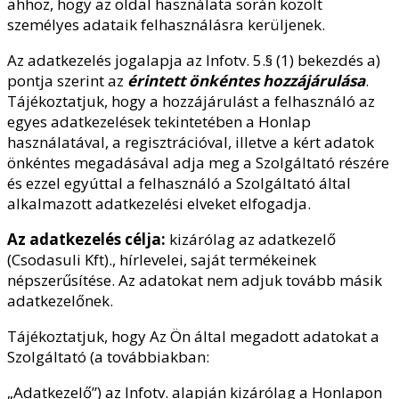
ahhoz, hogy az oldal használata során közölt
személyes adataik felhasználásra kerüljenek.
Az adatkezelés jogalapja az Infotv. 5.§ (1) bekezdés a)
pontja szerint az
érintett önkéntes hozzájárulása
.
Tájékoztatjuk, hogy a hozzájárulást a felhasználó az
egyes adatkezelések tekintetében a Honlap
használatával, a regisztrációval, illetve a kért adatok
önkéntes megadásával adja meg a Szolgáltató részére
és ezzel egyúttal a felhasználó a Szolgáltató által
alkalmazott adatkezelési elveket elfogadja.
Az adatkezelés célja:
kizárólag az adatkezelő
(Csodasuli Kft)., hírlevelei, saját termékeinek
népszerűsítése. Az adatokat nem adjuk tovább másik
adatkezelőnek.
Tájékoztatjuk, hogy Az Ön által megadott adatokat a
Szolgáltató (a továbbiakban:
„Adatkezelő”) az Infotv. alapján kizárólag a Honlapon