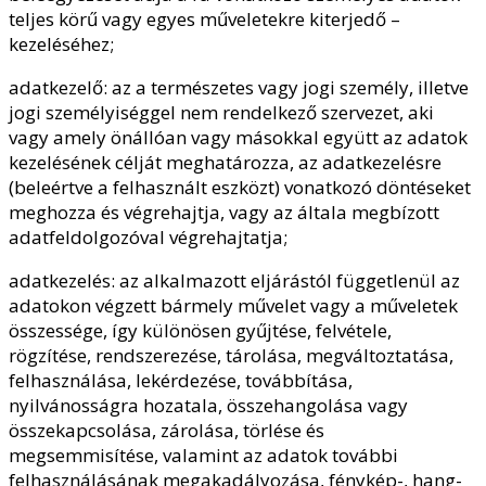
teljes körű vagy egyes műveletekre kiterjedő –
kezeléséhez;
adatkezelő: az a természetes vagy jogi személy, illetve
jogi személyiséggel nem rendelkező szervezet, aki
vagy amely önállóan vagy másokkal együtt az adatok
kezelésének célját meghatározza, az adatkezelésre
(beleértve a felhasznált eszközt) vonatkozó döntéseket
meghozza és végrehajtja, vagy az általa megbízott
adatfeldolgozóval végrehajtatja;
adatkezelés: az alkalmazott eljárástól függetlenül az
adatokon végzett bármely művelet vagy a műveletek
összessége, így különösen gyűjtése, felvétele,
rögzítése, rendszerezése, tárolása, megváltoztatása,
felhasználása, lekérdezése, továbbítása,
nyilvánosságra hozatala, összehangolása vagy
összekapcsolása, zárolása, törlése és
megsemmisítése, valamint az adatok további
felhasználásának megakadályozása, fénykép-, hang-