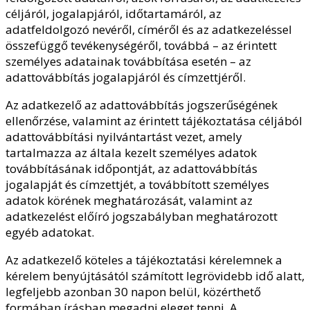
céljáról, jogalapjáról, időtartamáról, az
adatfeldolgozó nevéről, címéről és az adatkezeléssel
összefüggő tevékenységéről, továbbá – az érintett
személyes adatainak továbbítása esetén – az
adattovábbítás jogalapjáról és címzettjéről.
Az adatkezelő az adattovábbítás jogszerűségének
ellenőrzése, valamint az érintett tájékoztatása céljából
adattovábbítási nyilvántartást vezet, amely
tartalmazza az általa kezelt személyes adatok
továbbításának időpontját, az adattovábbítás
jogalapját és címzettjét, a továbbított személyes
adatok körének meghatározását, valamint az
adatkezelést előíró jogszabályban meghatározott
egyéb adatokat.
Az adatkezelő köteles a tájékoztatási kérelemnek a
kérelem benyújtásától számított legrövidebb idő alatt,
legfeljebb azonban 30 napon belül, közérthető
formában írásban megadni eleget tenni. A