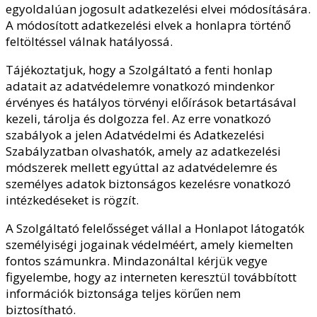
egyoldalúan jogosult adatkezelési elvei módosítására.
A módosított adatkezelési elvek a honlapra történő
feltöltéssel válnak hatályossá.
Tájékoztatjuk, hogy a Szolgáltató a fenti honlap
adatait az adatvédelemre vonatkozó mindenkor
érvényes és hatályos törvényi előírások betartásával
kezeli, tárolja és dolgozza fel. Az erre vonatkozó
szabályok a jelen Adatvédelmi és Adatkezelési
Szabályzatban olvashatók, amely az adatkezelési
módszerek mellett egyúttal az adatvédelemre és
személyes adatok biztonságos kezelésre vonatkozó
intézkedéseket is rögzít.
A Szolgáltató felelősséget vállal a Honlapot látogatók
személyiségi jogainak védelméért, amely kiemelten
fontos számunkra. Mindazonáltal kérjük vegye
figyelembe, hogy az interneten keresztül továbbított
információk biztonsága teljes körűen nem
biztosítható.