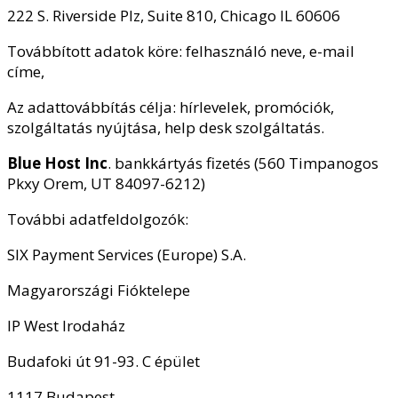
222 S. Riverside Plz, Suite 810, Chicago IL 60606
Továbbított adatok köre: felhasználó neve, e-mail
címe,
Az adattovábbítás célja: hírlevelek, promóciók,
szolgáltatás nyújtása, help desk szolgáltatás.
Blue Host Inc
. bankkártyás fizetés (560 Timpanogos
Pkxy Orem, UT 84097-6212)
További adatfeldolgozók:
SIX Payment Services (Europe) S.A.
Magyarországi Fióktelepe
IP West Irodaház
Budafoki út 91-93. C épület
1117 Budapest