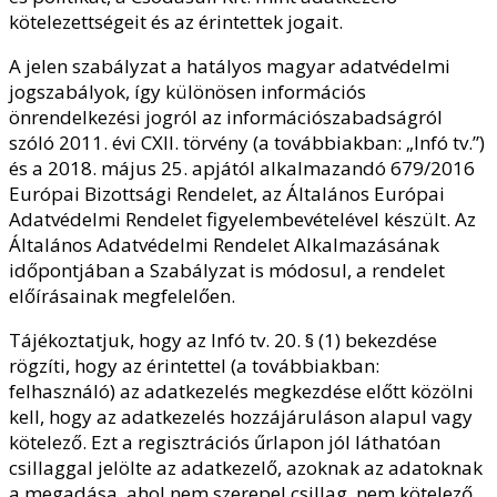
kötelezettségeit és az érintettek jogait.
A jelen szabályzat a hatályos magyar adatvédelmi
jogszabályok, így különösen információs
önrendelkezési jogról az információszabadságról
szóló 2011. évi CXII. törvény (a továbbiakban: „Infó tv.”)
és a 2018. május 25. apjától alkalmazandó 679/2016
Európai Bizottsági Rendelet, az Általános Európai
Adatvédelmi Rendelet figyelembevételével készült. Az
Általános Adatvédelmi Rendelet Alkalmazásának
időpontjában a Szabályzat is módosul, a rendelet
előírásainak megfelelően.
Tájékoztatjuk, hogy az Infó tv. 20. § (1) bekezdése
rögzíti, hogy az érintettel (a továbbiakban:
felhasználó) az adatkezelés megkezdése előtt közölni
kell, hogy az adatkezelés hozzájáruláson alapul vagy
kötelező. Ezt a regisztrációs űrlapon jól láthatóan
csillaggal jelölte az adatkezelő, azoknak az adatoknak
a megadása, ahol nem szerepel csillag, nem kötelező.