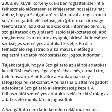
2008. évi XLVIII. törvény 6. §-ában foglaltak szerint a
felhasználó előzetesen és kifejezetten hozzájárulhat
ahhoz, hogy a Szolgáltató reklámjaival a regisztráció
során megadott elérhetőségein (pl. e-mail cím vagy
telefonszám) az aktuális akciókról, információkról, új
szolgáltatások nyújtásáról szóló tájékoztatás céljából
megkeresse és a reklám anyagok, hírlevél küldéséhez
szükséges személyes adatokat kezelje. Erről a
felhasználó regisztráció alkalmával, illetőleg a
regisztrált adatok módosításakor jogosult dönteni.
Tájékoztatjuk, hogy a Szolgáltató az alábbi adatokat
kezeli DM tevékenysége végzéséhez: név, e-mail cím,
(telefonszám). A hírlevélre a Honlap bármely
látogatója feliratkozhat. A felhasználó által megadott
adatokat a Szolgáltató a leiratkozásig kezeli. A
felhasználói személyes adatok kezelésére kizárólag az
adatkezelő munkatársai jogosultak.
A Szolgáltató nem küld kéretlen reklámüzenetet,