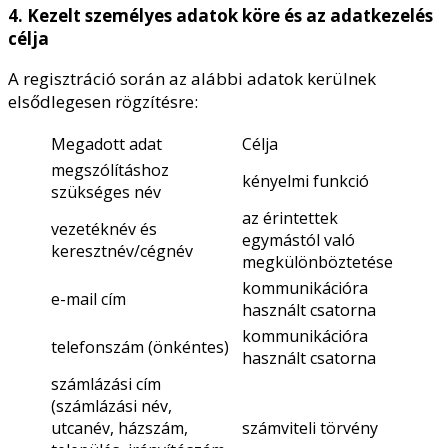
4. Kezelt személyes adatok köre és az adatkezelés
célja
A regisztráció során az alábbi adatok kerülnek
elsődlegesen rögzítésre:
Megadott adat
Célja
megszólításhoz
kényelmi funkció
szükséges név
az érintettek
vezetéknév és
egymástól való
keresztnév/cégnév
megkülönböztetése
kommunikációra
e-mail cím
használt csatorna
kommunikációra
telefonszám (önkéntes)
használt csatorna
számlázási cím
(számlázási név,
utcanév, házszám,
számviteli törvény