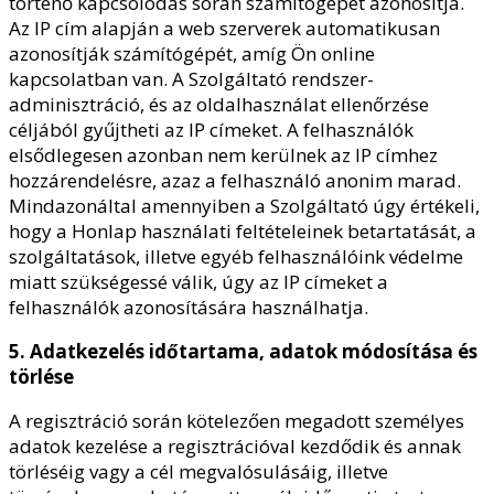
történő kapcsolódás során számítógépét azonosítja.
Az IP cím alapján a web szerverek automatikusan
azonosítják számítógépét, amíg Ön online
kapcsolatban van. A Szolgáltató rendszer-
adminisztráció, és az oldalhasználat ellenőrzése
céljából gyűjtheti az IP címeket. A felhasználók
elsődlegesen azonban nem kerülnek az IP címhez
hozzárendelésre, azaz a felhasználó anonim marad.
Mindazonáltal amennyiben a Szolgáltató úgy értékeli,
hogy a Honlap használati feltételeinek betartatását, a
szolgáltatások, illetve egyéb felhasználóink védelme
miatt szükségessé válik, úgy az IP címeket a
felhasználók azonosítására használhatja.
5. Adatkezelés időtartama, adatok módosítása és
törlése
A regisztráció során kötelezően megadott személyes
adatok kezelése a regisztrációval kezdődik és annak
törléséig vagy a cél megvalósulásáig, illetve