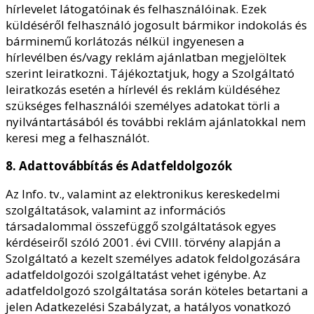
hírlevelet látogatóinak és felhasználóinak. Ezek
küldéséről felhasználó jogosult bármikor indokolás és
bárminemű korlátozás nélkül ingyenesen a
hírlevélben és/vagy reklám ajánlatban megjelöltek
szerint leiratkozni. Tájékoztatjuk, hogy a Szolgáltató
leiratkozás esetén a hírlevél és reklám küldéséhez
szükséges felhasználói személyes adatokat törli a
nyilvántartásából és további reklám ajánlatokkal nem
keresi meg a felhasználót.
8. Adattovábbítás és Adatfeldolgozók
Az Info. tv., valamint az elektronikus kereskedelmi
szolgáltatások, valamint az információs
társadalommal összefüggő szolgáltatások egyes
kérdéseiről szóló 2001. évi CVIII. törvény alapján a
Szolgáltató a kezelt személyes adatok feldolgozására
adatfeldolgozói szolgáltatást vehet igénybe. Az
adatfeldolgozó szolgáltatása során köteles betartani a
jelen Adatkezelési Szabályzat, a hatályos vonatkozó