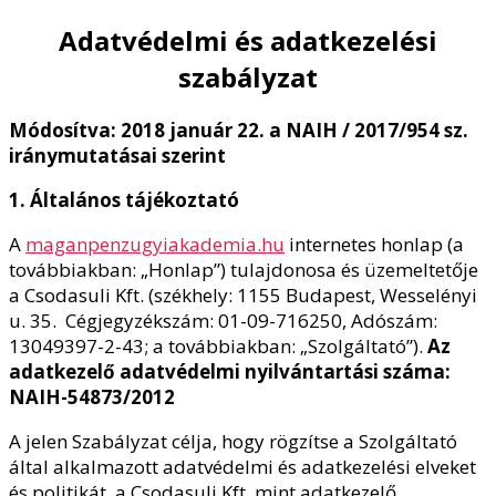
Adatvédelmi és adatkezelési
szabályzat
Módosítva: 2018 január 22. a NAIH / 2017/954 sz.
iránymutatásai szerint
1. Általános tájékoztató
A
maganpenzugyiakademia.hu
internetes honlap (a
továbbiakban: „Honlap”) tulajdonosa és üzemeltetője
a Csodasuli Kft. (székhely: 1155 Budapest, Wesselényi
u. 35. Cégjegyzékszám: 01-09-716250, Adószám:
13049397-2-43; a továbbiakban: „Szolgáltató”).
Az
adatkezelő adatvédelmi nyilvántartási száma:
NAIH-54873/2012
A jelen Szabályzat célja, hogy rögzítse a Szolgáltató
által alkalmazott adatvédelmi és adatkezelési elveket
és politikát, a Csodasuli Kft. mint adatkezelő