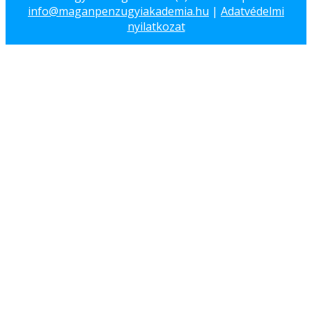
info@maganpenzugyiakademia.hu
|
Adatvédelmi
nyilatkozat